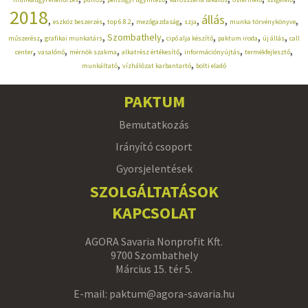
2018
állás
,
,
,
,
,
,
,
eszköz beszerzés
top 6.8.2
mezőgazdaság
szja
munka törvénykönyve
,
,
,
,
,
,
Szombathely
műszerész
grafikai munkatárs
cipő alja készítő
paktum iroda
új állás
call
,
,
,
,
,
,
center
vasalónő
mérnök szakma
alkatrész értékesítő
információnyújtás
termékfejlesztő
,
,
munkáltató
vízhálózat karbantartó
bolti eladó
PAKTUM
Bemutatkozás
Irányító csoport
Gyorsjelentések
SZOLGÁLTATÁSOK
KAPCSOLAT
AGORA Savaria Nonprofit Kft.
9700 Szombathely
Március 15. tér 5.
E-mail: paktum@agora-savaria.hu