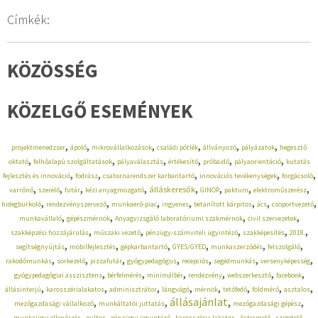
Címkék:
KÖZÖSSÉG
KÖZELGŐ ESEMÉNYEK
,
,
,
,
,
,
projektmenedzser
ápoló
mikrovállalkozások
családi pótlék
állványozó
pályázatok
hegesztő
,
,
,
,
,
,
oktató
felhőalapú szolgáltatások
pályaválasztás
értékesítő
próbaidő
pályaorientáció
kutatás
,
,
,
,
,
fejlesztés és innováció
fodrász
csatornarendszer karbantartó
innovációs tevékenységek
forgácsoló
,
,
,
,
,
,
,
,
álláskeresők
varrónő
szerelő
futár
kézi anyagmozgató
GINOP
paktum
elektroműszerész
,
,
,
,
,
,
,
hidegburkoló
rendezvényszervező
munkaerő-piac
ingyenes
betanított kárpitos
ács
csoportvezető
,
,
,
,
munkavállaló
gépészmérnök
Anyagvizsgáló laboratóriumi szakmérnök
civil szervezetek
,
,
,
,
,
szakképzési hozzájárulás
műszaki vezető
pénzügy-számviteli ügyintéző
szakképesítés
2018.
,
,
,
,
,
,
segítségnyújtás
mobilfejlesztés
gépkarbantartó
GYES/GYED
munkaszerződés
felszolgáló
,
,
,
,
,
,
,
rakodómunkás
sorkezelő
pizzafutár
gyógypedagógus
recepciós
segédmunkás
versenyképesség
,
,
,
,
,
,
gyógypedagógiai asszisztens
bérfelmérés
minimálbér
rendezvény
webszerkesztő
facebook
,
,
,
,
,
,
,
,
állásinterjú
karosszérialakatos
adminisztrátor
lángvágó
mérnök
tetőfedő
földmérő
asztalos
,
,
állásajánlat
,
,
mezőgazdasági vállalkozó
munkáltatói juttatás
mezőgazdasági gépész
,
,
,
,
,
,
munkaügyi ellenőrzés
pultos
pénzügyi ügyintéző
karosszéria lakatos
őstermelő
szigetelő