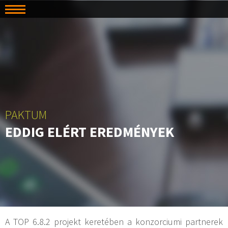
PAKTUM
EDDIG ELÉRT EREDMÉNYEK
A TOP 6.8.2 projekt keretében a konzorciumi partnerek