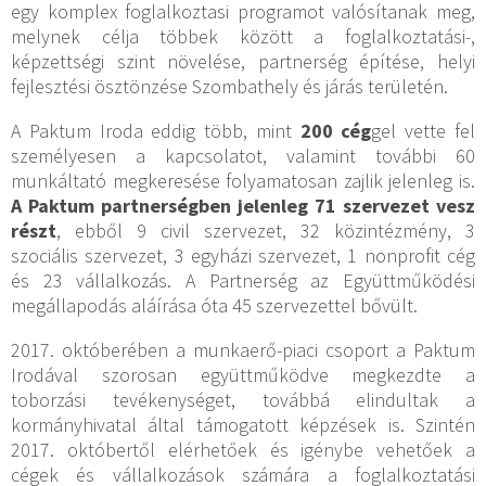
egy komplex foglalkoztasi programot valósítanak meg,
melynek célja többek között a foglalkoztatási-,
képzettségi szint növelése, partnerség építése, helyi
fejlesztési ösztönzése Szombathely és járás területén.
A Paktum Iroda eddig több, mint
200 cég
gel vette fel
személyesen a kapcsolatot, valamint további 60
munkáltató megkeresése folyamatosan zajlik jelenleg is.
A Paktum partnerségben jelenleg 71 szervezet vesz
részt
, ebből 9 civil szervezet, 32 közintézmény, 3
szociális szervezet, 3 egyházi szervezet, 1 nonprofit cég
és 23 vállalkozás. A Partnerség az Együttműködési
megállapodás aláírása óta 45 szervezettel bővült.
2017. októberében a munkaerő-piaci csoport a Paktum
Irodával szorosan együttműködve megkezdte a
toborzási tevékenységet, továbbá elindultak a
kormányhivatal által támogatott képzések is. Szintén
2017. októbertől elérhetőek és igénybe vehetőek a
cégek és vállalkozások számára a foglalkoztatási