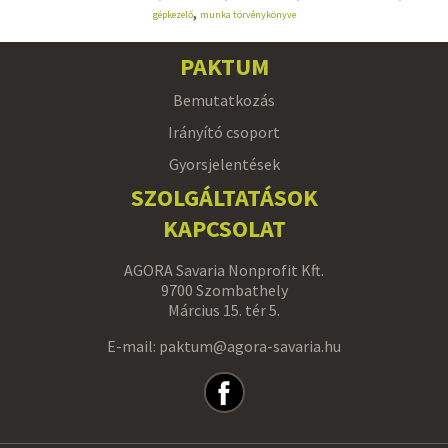
,
gépkezelő
munka törvénykönyve
PAKTUM
Bemutatkozás
Irányító csoport
Gyorsjelentések
SZOLGÁLTATÁSOK
KAPCSOLAT
AGORA Savaria Nonprofit Kft.
9700 Szombathely
Március 15. tér 5.
E-mail: paktum@agora-savaria.hu