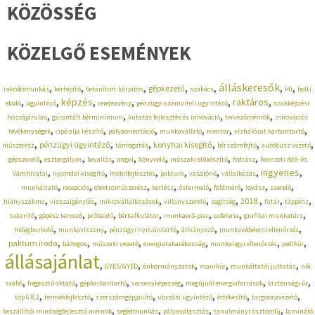
KÖZÖSSÉG
KÖZELGŐ ESEMÉNYEK
,
,
,
,
,
álláskeresők
,
,
gépkezelő
rakodómunkás
kertépítő
betanított kárpitos
szakács
kfi
bolti
,
,
,
,
,
,
képzés
raktáros
eladó
ügyintéző
rendezvény
pénzügy-számviteli ügyintéző
szakképzési
,
,
,
,
hozzájárulás
garantált bérminimum
kutatás fejlesztés és innováció
tervezőmérnök
innovációs
,
,
,
,
,
,
tevékenységek
cipő alja készítő
pályaorientáció
munkavállaló
mentor
vízhálózat karbantartó
,
,
,
,
,
,
pénzügyi ügyintéző
konyhai kisegítő
műszerész
támogatás
bérszámfejtő
autóbusz vezető
,
,
,
,
,
,
,
gépszerelő
esztergályos
bevallás
angol
könyvelő
műszaki előkészítő
fodrász
Nemzeti Adó- és
,
,
,
,
,
,
,
ingyenes
Vámhivatal
nyomdai kisegítő
mobilfejlesztés
paktum
vasalónő
vállalkozás
,
,
,
,
,
,
,
,
munkáltató
recepciós
elektroműszerész
kertész
őstermelő
földmérő
lovász
szerelő
,
,
,
,
,
,
,
,
2018.
hiányszakma
visszaigénylés
mikrovállalkozások
villanyszerelő
segítség
futár
táppénz
,
,
,
,
,
,
,
takarító
gépész tervező
próbaidő
bérkalkulátor
munkaerő-piac
cafeteria
grafikai munkatárs
,
,
,
,
,
hidegburkoló
munkaviszony
pénzügyi nyilvántartó
állványozó
munkavédelemi ellenőrzés
,
,
,
,
,
,
paktum iroda
bádogos
műszaki vezető
energiatakarékosság
munkaügyi ellenőrzés
pedikűr
állásajánlat
,
,
,
,
,
GYES/GYED
önkormányzatok
manikűr
munkáltatói juttatás
női
,
,
,
,
,
,
szabó
hegesztő oktató
gépkarbantartó
versenyképesség
megújuló energiaforrások
biztonsági őr
,
,
,
,
,
,
top 6.8.2
termékfejlesztő
szerszámgépjavító
utazási ügyintéző
értékesítő
targoncavezető
,
,
,
,
beszállítói minőségfejlesztő mérnök
segédmunkás
pályaválasztás
tanulmányi ösztöndíj
lamináló