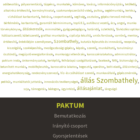
,
,
,
,
,
,
,
,
adóbevallás
pályaorientáció
táppénz
munkabér
kőműves
lovász
információnyújtás
tetőfedő
,
,
,
,
,
,
alkatrész értékesítő
kormányhivatal
szakmanépszerűsítő videó
pultos
segédmunkás
kertész
,
,
,
,
,
,
vízhálózat karbantartó
fodrász
csoportvezető
segítség
asztalos
gépész tervező mérnök
,
,
,
,
,
,
,
bérfelmérés
karbantartó
garantált bérminimum
top 6.8.2
autóbusz vezető
ács
angol
munka
,
,
,
,
,
,
álláskeresők
törvénykönyve
minimálbér
gyógypedagógus
határidő
üzletkötő
Távközlési optikai
,
,
,
,
,
,
hálózatszerelő, kábelszerelő
grafikai munkatárs
cipő alja készítő
uniós források
varrónő
mentor
,
,
,
,
,
Szombathely
értékesítő
érdeklődjön személyesen
kutatás fejlesztés és innováció
recepciós
,
,
,
,
,
,
kiszolgáló
szakképesítés
mezőgazdasági gépész
képzés
szerelő
munkáltató
tanulmányi
,
,
,
,
,
ösztöndíj
megújuló energiaforrások
munkaügyi ellenőrzés
karosszérialakatos
adminisztrátor
,
,
,
,
,
,
,
paktum iroda
önkormányzatok
kertépítő
felhőalapú szolgáltatások
facebook
NAV
biztonsági őr
,
,
,
,
,
,
,
betanított munkás
mobilfejlesztés
karosszéria lakatos
hegesztő
operátor
bolti eladó
állásinterjú
,
,
,
,
,
energiahatékonyság
rendezvényszervező
Víz- és csőhálózat szerelő
munkavállaló
gépészmérnök
állás Szombathely
,
,
,
,
pedikűr
munkáltatói juttatás
innovációs tevékenységek
,
,
,
,
állásajánlat
,
szja
támogatás
bádogos
ügyintéző
lángvágó
PAKTUM
Bemutatkozás
Irányító csoport
Gyorsjelentések