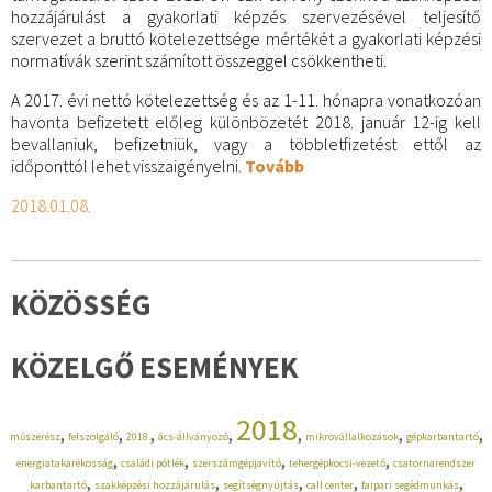
hozzájárulást a gyakorlati képzés szervezésével teljesítő
szervezet a bruttó kötelezettsége mértékét a gyakorlati képzési
normatívák szerint számított összeggel csökkentheti.
A 2017. évi nettó kötelezettség és az 1-11. hónapra vonatkozóan
havonta befizetett előleg különbözetét 2018. január 12-ig kell
bevallaniuk, befizetniük, vagy a többletfizetést ettől az
időponttól lehet visszaigényelni.
Tovább
2018.01.08.
KÖZÖSSÉG
KÖZELGŐ ESEMÉNYEK
2018
,
,
,
,
,
,
,
műszerész
felszolgáló
2018.
ács-állványozó
mikrovállalkozások
gépkarbantartó
,
,
,
,
energiatakarékosság
családi pótlék
szerszámgépjavító
tehergépkocsi-vezető
csatornarendszer
,
,
,
,
,
karbantartó
szakképzési hozzájárulás
segítségnyújtás
call center
faipari segédmunkás