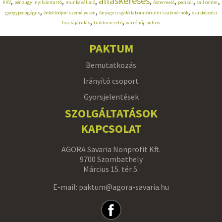
álláskeresés
,
,
,
,
,
,
,
KKV
pénzügyi nyilvántartó
munkavállaló
őstermelő
pedikűr
call center
,
,
,
gyógypedagógus
érdeklődjön személyesen
Anyagvizsgáló laboratóriumi szakmérnök
szakképzési
,
,
,
hozzájárulás
traktorvezető
varrónő
pultos
PAKTUM
Bemutatkozás
Irányító csoport
Gyorsjelentések
SZOLGÁLTATÁSOK
KAPCSOLAT
AGORA Savaria Nonprofit Kft.
9700 Szombathely
Március 15. tér 5.
E-mail: paktum@agora-savaria.hu