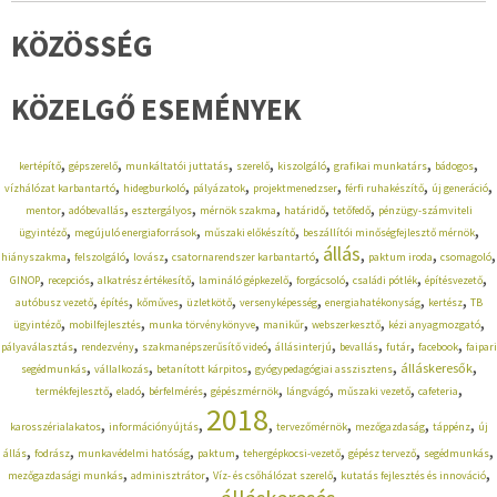
KÖZÖSSÉG
KÖZELGŐ ESEMÉNYEK
,
,
,
,
,
,
,
kertépítő
gépszerelő
munkáltatói juttatás
szerelő
kiszolgáló
grafikai munkatárs
bádogos
,
,
,
,
,
,
vízhálózat karbantartó
hidegburkoló
pályázatok
projektmenedzser
férfi ruhakészítő
új generáció
,
,
,
,
,
,
mentor
adóbevallás
esztergályos
mérnök szakma
határidő
tetőfedő
pénzügy-számviteli
,
,
,
,
ügyintéző
megújuló energiaforrások
műszaki előkészítő
beszállítói minőségfejlesztő mérnök
állás
,
,
,
,
,
,
,
hiányszakma
felszolgáló
lovász
csatornarendszer karbantartó
paktum iroda
csomagoló
,
,
,
,
,
,
,
GINOP
recepciós
alkatrész értékesítő
lamináló gépkezelő
forgácsoló
családi pótlék
építésvezető
,
,
,
,
,
,
,
autóbusz vezető
építés
kőműves
üzletkötő
versenyképesség
energiahatékonyság
kertész
TB
,
,
,
,
,
,
ügyintéző
mobilfejlesztés
munka törvénykönyve
manikűr
webszerkesztő
kézi anyagmozgató
,
,
,
,
,
,
,
pályaválasztás
rendezvény
szakmanépszerűsítő videó
állásinterjú
bevallás
futár
facebook
faipari
,
,
,
,
,
álláskeresők
segédmunkás
vállalkozás
betanított kárpitos
gyógypedagógiai asszisztens
,
,
,
,
,
,
,
termékfejlesztő
eladó
bérfelmérés
gépészmérnök
lángvágó
műszaki vezető
cafeteria
2018
,
,
,
,
,
,
karosszérialakatos
információnyújtás
tervezőmérnök
mezőgazdaság
táppénz
új
,
,
,
,
,
,
,
állás
fodrász
munkavédelmi hatóság
paktum
tehergépkocsi-vezető
gépész tervező
segédmunkás
,
,
,
,
mezőgazdasági munkás
adminisztrátor
Víz- és csőhálózat szerelő
kutatás fejlesztés és innováció