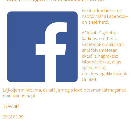
Paktum Irodánk a mai
naptól már a Facebook-
on is elérhető.
A "tovább" gombra
kattintva elérheti a
Facebook oldalunkat,
ahol folyamatosan
aktuális, naprakész
információkkal, állás
ajánlatokkal,
érdekességekkel várjuk
Önöket.
Lájkoljon minket ma, és találja meg a tökéletes munkát magának
már akár holnap!
TOVÁBB
2018.01.09.