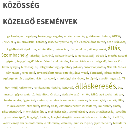
KÖZÖSSÉG
KÖZELGŐ ESEMÉNYEK
,
,
,
,
,
,
gépkezelő
esztergályos
kézi anyagmozgató
eszköz beszerzés
grafikai munkatárs
GINOP
,
,
,
,
,
GYES/GYED
munkavédelmi hatóság
rendezvényszervező
Víz- és csőhálózat szerelő
ács-állványozó
állás
,
,
,
,
,
,
foglalkoztatási paktum
minimálbér
műszerész
hiányszakma
villanyszerelő
Szombathely
,
,
,
,
,
,
takarító
üzletkötő
webszerkesztő
targoncavezető
próbaidő
mezőgazdasági
,
,
,
,
gépész
Anyagvizsgáló laboratóriumi szakmérnök
karosszérialakatos
szigetelő
innovációs
,
,
,
,
,
,
tevékenységek
biztonsági őr
betegszabadság
operátor
pedikűr
önkormányzatok
Nemzeti Adó- és
,
,
,
,
,
,
Vámhivatal
forgácsoló
egyszerűsített foglalkoztatás
állványozó
őstermelő
bérkalkulátor
,
,
,
,
,
,
,
segítségnyújtás
segédmunkás
sorkezelő
munkaügyi ellenőrzés
kertépítő
szerelő
hegesztő
TB
álláskeresés
,
,
,
,
,
,
ügyintéző
call center
kertészeti munkatárs
könyvelő
ács
,
,
,
,
,
mentor
gépkarbantartó
betanított kárpitos
gépész tervező mérnök
felhőalapú szolgáltatások
,
,
,
,
,
,
,
traktorvezető
ügyintéző
asztalos
kutatás fejlesztés és innováció
bérszámfejtő
mérnök
KKV
,
,
,
,
,
,
munkavédelemi ellenőrzés
lovász
eladó
csatornarendszer karbantartó
munkabér
pincér
,
,
,
,
,
pályaorientáció
információnyújtás
mobilfejlesztés
tervezőmérnök
energiahatékonyság
szociális
,
,
,
,
,
,
,
lakatos
gondozó és ápoló
lángvágó
kertész
konyhai kisegítő
karosszéria lakatos
facebook
,
,
,
,
Távközlési optikai hálózatszerelő, kábelszerelő
földmérő
munkaerő-piac
gépész tervező
beszállítói