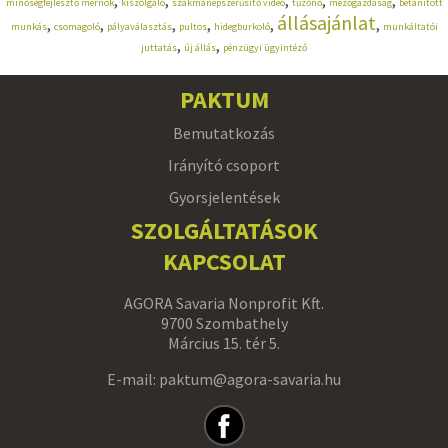
,
,
,
,
,
minőségfejlesztő mérnök
kiszolgáló
szakmanépszerűsítő videó
tűzőnő
mezőgazdaság
betanított
állásajánlat
,
,
,
,
,
,
munkás
csomagoló
pályaválasztás
pultos
hidegburkoló
munkáltatói
,
,
juttatás
új állás
pénzügyi ügyintéző
PAKTUM
Bemutatkozás
Irányító csoport
Gyorsjelentések
SZOLGÁLTATÁSOK
KAPCSOLAT
AGORA Savaria Nonprofit Kft.
9700 Szombathely
Március 15. tér 5.
E-mail: paktum@agora-savaria.hu