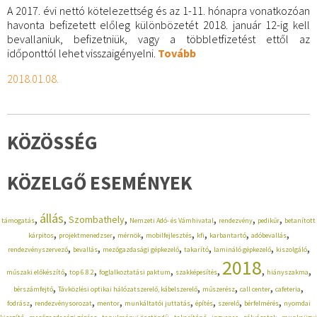
A 2017. évi nettó kötelezettség és az 1-11. hónapra vonatkozóan
havonta befizetett előleg különbözetét 2018. január 12-ig kell
bevallaniuk, befizetniük, vagy a többletfizetést ettől az
időponttól lehet visszaigényelni.
Tovább
2018.01.08.
KÖZÖSSÉG
KÖZELGŐ ESEMÉNYEK
állás
,
,
,
,
,
,
Szombathely
támogatás
Nemzeti Adó- és Vámhivatal
rendezvény
pedikűr
betanított
,
,
,
,
,
,
,
kárpitos
projektmenedzser
mérnök
mobilfejlesztés
kfi
karbantartó
adóbevallás
,
,
,
,
,
,
rendezvényszervező
bevallás
mezőgazdasági gépkezelő
takarító
lamináló gépkezelő
kiszolgáló
2018
,
,
,
,
,
,
műszaki előkészítő
top 6.8.2
foglalkoztatási paktum
szakképesítés
hiányszakma
,
,
,
,
,
bérszámfejtő
Távközlési optikai hálózatszerelő, kábelszerelő
műszerész
call center
cafeteria
,
,
,
,
,
,
,
fodrász
rendezvénysorozat
mentor
munkáltatói juttatás
építés
szerelő
bérfelmérés
nyomdai
,
,
,
,
,
,