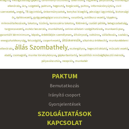
kisegítő
mezőgazdasági gépész
tanulmányi ösztöndíj
takarítónő
ingyenes
pályázatok
munkaügyi
,
,
,
,
,
,
,
,
ellenőrzés
ács
szigetelő
paktum
hegesztő
forgácsoló
pultos
információnyújtás
civil
,
,
,
,
,
,
szervezetek
angol
TB ügyintéző
önkormányzatok
konyhai kisegítő
pénzügyi ügyintéző
biztonsági
,
,
,
,
,
,
őr
építésvezető
gyógypedagógiai asszisztens
vasalónő
autóbusz vezető
táppénz
,
,
,
,
,
,
,
mikrovállalkozások
lakatos
tűzőnő
karosszéria lakatos
földmérő
családi pótlék
betegszabadság
,
,
,
,
,
targoncavezető
eszköz beszerzés
munkáltató
online vállalati szolgáltatások
munkaerő-piac
,
,
,
,
,
,
,
garantált bérminimum
képzés
érdeklődjön személyesen
állványozó
raktáros
vállalkozás
szakács
,
,
,
,
,
álláskeresők
energiahatékonyság
felszolgáló
csoportvezető
alkatrész értékesítő
munkavédelemi
állás Szombathely
,
,
,
,
,
ellenőrzés
esztergályos
hegesztő oktató
műszaki vezető
,
,
,
,
,
eladó
csomagoló
munka törvénykönyve
gépkarbantartó
beszállítói minőségfejlesztő mérnök
,
,
pályaválasztás
recepciós
munkabér
PAKTUM
Bemutatkozás
Irányító csoport
Gyorsjelentések
SZOLGÁLTATÁSOK
KAPCSOLAT