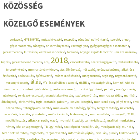
KÖZÖSSÉG
KÖZELGŐ ESEMÉNYEK
,
,
,
,
,
,
,
sorkezelő
GYES/GYED
műszaki vezető
recepciós
pénzügyi nyilvántartó
szerelő
angol
,
,
,
,
,
gépkarbantartó
bádogos
önkormányzatok
esztergályos
gyógypedagógiai asszisztens
,
,
,
,
gépészmérnök
kutatás fejlesztés és innováció
tetőfedő
Anyagvizsgáló laboratóriumi szakmérnök
2018
,
,
,
,
,
,
,
képzés
gépész tervező mérnök
ács
csoportvezető
szerszámgépjavító
webszerkesztő
,
,
,
,
,
tervezőmérnök
munka törvénykönyve
ács-állványozó
női szabó
gyógypedagógus
alkatrész
,
,
,
,
,
,
,
értékesítő
adóbevallás
építésvezető
műszaki előkészítő
hidegburkoló
segítség
hegesztő oktató
állás
,
,
,
,
,
versenyképesség
Víz- és csőhálózat szerelő
új állás
visszaigénylés
Nemzeti Adó- és
,
,
,
,
,
Vámhivatal
tanulmányi ösztöndíj
autóbusz vezető
utazási ügyintéző
pedikűr
mezőgazdasági
,
,
,
,
,
,
gépkezelő
rendezvénysorozat
energiatakarékosság
segítségnyújtás
munkaszerződés
manikűr
,
,
,
,
,
,
állványozó
bérfelmérés
foglalkoztatási paktum
konyhai kisegítő
munkaerő-piac
pályázatok
civil
,
,
,
,
,
,
szervezetek
tehergépkocsi-vezető
munkavédelmi hatóság
építés
betegszabadság
üzletkötő
,
,
,
,
,
,
,
,
vasalónő
takarító
pizzafutár
uniós források
biztonsági őr
munkavállaló
csomagoló
2018.
,
,
,
,
,
,
álláskeresők
mobilfejlesztés
eladó
nyomdai kisegítő
termékfejlesztő
grafikai munkatárs
,
,
,
,
,
német
kézi anyagmozgató
TB ügyintéző
szakképzési hozzájárulás
mezőgazdasági munkás
,
,
,
,
,
,
,
betanított kárpitos
forgácsoló
targoncavezető
információnyújtás
bevallás
pincér
traktorvezető
,
,
,
,
,
,
ingyenes
GINOP
családi adókedvezmény
felszolgáló
cipő alja készítő
szakmanépszerűsítő videó