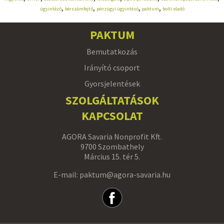
,
,
,
,
ügyintéző
bérszámfejtő
pénzügyi ügyintéző
paktum
bolti eladó
PAKTUM
Bemutatkozás
Irányító csoport
Gyorsjelentések
SZOLGÁLTATÁSOK
KAPCSOLAT
AGORA Savaria Nonprofit Kft.
9700 Szombathely
Március 15. tér 5.
E-mail: paktum@agora-savaria.hu