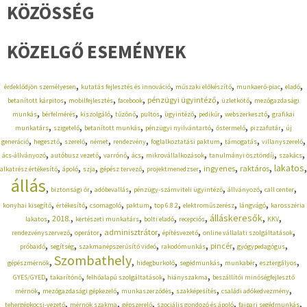
KÖZÖSSÉG
KÖZELGŐ ESEMÉNYEK
,
,
,
,
,
érdeklődjön személyesen
kutatás fejlesztés és innováció
műszaki előkészítő
munkaerő-piac
eladó
,
,
,
,
,
pénzügyi ügyintéző
betanított kárpitos
mobilfejlesztés
facebook
üzletkötő
mezőgazdasági
,
,
,
,
,
,
,
,
munkás
bérfelmérés
kiszolgáló
tűzőnő
pultos
ügyintéző
pedikűr
webszerkesztő
grafikai
,
,
,
,
,
,
munkatárs
szigetelő
betanított munkás
pénzügyi nyilvántartó
őstermelő
pizzafutár
új
,
,
,
,
,
,
,
,
generáció
hegesztő
szerelő
német
rendezvény
foglalkoztatási paktum
támogatás
villanyszerelő
,
,
,
,
,
,
,
ács-állványozó
autóbusz vezető
varrónő
ács
mikrovállalkozások
tanulmányi ösztöndíj
szakács
,
,
,
,
,
,
,
,
lakatos
ingyenes
raktáros
alkatrész értékesítő
ápoló
szja
gépész tervező
projektmenedzser
állás
,
,
,
,
,
,
biztonsági őr
adóbevallás
pénzügy-számviteli ügyintéző
állványozó
call center
,
,
,
,
,
,
,
konyhai kisegítő
értékesítő
csomagoló
paktum
top 6.8.2
elektroműszerész
lángvágó
karosszéria
,
,
,
,
,
,
,
álláskeresők
2018.
lakatos
kertészeti munkatárs
bolti eladó
recepciós
KKV
,
,
,
,
,
adminisztrátor
rendezvényszervező
operátor
építésvezető
online vállalati szolgáltatások
,
,
,
,
,
,
pincér
próbaidő
segítség
szakmanépszerűsítő videó
rakodómunkás
gyógypedagógus
Szombathely
,
,
,
,
,
,
gépészmérnök
hidegburkoló
segédmunkás
munkabér
esztergályos
,
,
,
,
GYES/GYED
takarítónő
felhőalapú szolgáltatások
hiányszakma
beszállítói minőségfejlesztő
,
,
,
,
,
mérnök
mezőgazdasági gépkezelő
munkaszerződés
szakképesítés
családi adókedvezmény
,
,
,
,
,
tehergépkocsi-vezető
mérnök szakma
gépszerelő
szociális gondozó és ápoló
faipari segédmunkás