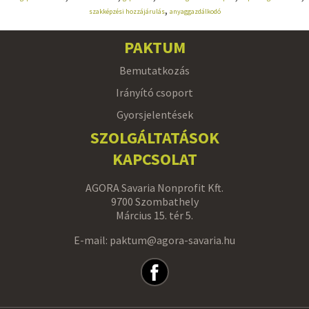
,
szakképzési hozzájárulás
anyaggazdálkodó
PAKTUM
Bemutatkozás
Irányító csoport
Gyorsjelentések
SZOLGÁLTATÁSOK
KAPCSOLAT
AGORA Savaria Nonprofit Kft.
9700 Szombathely
Március 15. tér 5.
E-mail: paktum@agora-savaria.hu