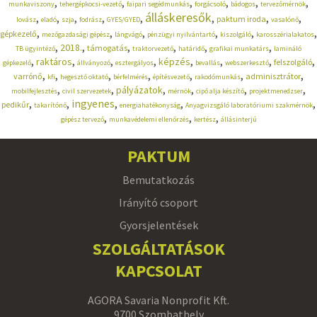
,
,
,
,
,
,
munkaviszony
tehergépkocsi-vezető
faipari segédmunkás
forgácsoló
bádogos
tervezőmérnök
álláskeresők
,
,
,
,
,
,
,
,
paktum iroda
lovász
eladó
szja
fodrász
GYES/GYED
vasalónő
,
,
,
,
,
,
gépkezelő
mezőgazdasági gépész
lángvágó
pénzügyi nyilvántartó
kiszolgáló
karosszérialakatos
,
,
,
,
,
,
2018.
támogatás
TB ügyintéző
traktorvezető
határidő
grafikai munkatárs
lamináló
,
,
,
,
,
,
,
,
raktáros
képzés
felszolgáló
gépkezelő
állványozó
esztergályos
bevallás
webszerkesztő
,
,
,
,
,
,
,
varrónő
adminisztrátor
kfi
hegesztő oktató
bérfelmérés
építésvezető
rakodómunkás
,
,
,
,
,
,
pályázatok
mobilfejlesztés
civil szervezetek
mérnök
cipő alja készítő
projektmenedzser
,
,
ingyenes
,
,
,
pedikűr
takarítónő
energiahatékonyság
Anyagvizsgáló laboratóriumi szakmérnök
,
,
,
gépész tervező
munkavédelemi ellenőrzés
kertész
állásinterjú
PAKTUM
Bemutatkozás
Irányító csoport
Gyorsjelentések
SZOLGÁLTATÁSOK
KAPCSOLAT
AGORA Savaria Nonprofit Kft.
9700 Szombathely