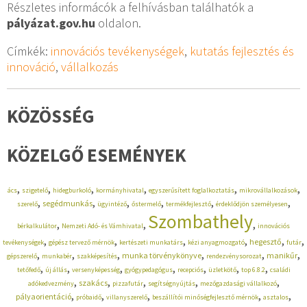
Részletes informácók a felhívásban találhatók a
pályázat.gov.hu
oldalon.
Címkék:
innovációs tevékenységek
,
kutatás fejlesztés és
innováció
,
vállalkozás
KÖZÖSSÉG
KÖZELGŐ ESEMÉNYEK
,
,
,
,
,
,
ács
szigetelő
hidegburkoló
kormányhivatal
egyszerűsített foglalkoztatás
mikrovállalkozások
,
,
,
,
,
,
segédmunkás
szerelő
ügyintéző
őstermelő
termékfejlesztő
érdeklődjön személyesen
Szombathely
,
,
,
bérkalkulátor
Nemzeti Adó- és Vámhivatal
innovációs
,
,
,
,
,
,
hegesztő
tevékenységek
gépész tervező mérnök
kertészeti munkatárs
kézi anyagmozgató
futár
,
,
,
,
,
,
munka törvénykönyve
manikűr
gépszerelő
munkabér
szakképesítés
rendezvénysorozat
,
,
,
,
,
,
,
tetőfedő
új állás
versenyképesség
gyógypedagógus
recepciós
üzletkötő
top 6.8.2
családi
,
,
,
,
,
szakács
adókedvezmény
pizzafutár
segítségnyújtás
mezőgazdasági vállalkozó
,
,
,
,
,
pályaorientáció
próbaidő
villanyszerelő
beszállítói minőségfejlesztő mérnök
asztalos