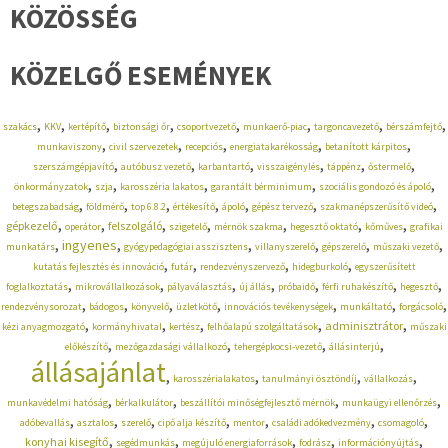
KÖZÖSSÉG
KÖZELGŐ ESEMÉNYEK
,
,
,
,
,
,
,
,
szakács
KKV
kertépítő
biztonsági őr
csoportvezető
munkaerő-piac
targoncavezető
bérszámfejtő
,
,
,
,
,
munkaviszony
civil szervezetek
recepciós
energiatakarékosság
betanított kárpitos
,
,
,
,
,
,
szerszámgépjavító
autóbusz vezető
karbantartó
visszaigénylés
táppénz
őstermelő
,
,
,
,
,
önkormányzatok
szja
karosszéria lakatos
garantált bérminimum
szociális gondozó és ápoló
,
,
,
,
,
,
,
betegszabadság
földmérő
top 6.8.2
értékesítő
ápoló
gépész tervező
szakmanépszerűsítő videó
,
,
,
,
,
,
,
gépkezelő
felszolgáló
operátor
szigetelő
mérnök szakma
hegesztő oktató
kőműves
grafikai
,
,
,
,
,
,
ingyenes
munkatárs
gyógypedagógiai asszisztens
villanyszerelő
gépszerelő
műszaki vezető
,
,
,
,
kutatás fejlesztés és innováció
futár
rendezvényszervező
hidegburkoló
egyszerűsített
,
,
,
,
,
,
,
foglalkoztatás
mikrovállalkozások
pályaválasztás
új állás
próbaidő
férfi ruhakészítő
hegesztő
,
,
,
,
,
,
,
rendezvénysorozat
bádogos
könyvelő
üzletkötő
innovációs tevékenységek
munkáltató
forgácsoló
,
,
,
,
,
adminisztrátor
kézi anyagmozgató
kormányhivatal
kertész
felhőalapú szolgáltatások
műszaki
,
,
,
,
előkészítő
mezőgazdasági vállalkozó
tehergépkocsi-vezető
állásinterjú
állásajánlat
,
,
,
,
karosszérialakatos
tanulmányi ösztöndíj
vállalkozás
,
,
,
,
munkavédelmi hatóság
bérkalkulátor
beszállítói minőségfejlesztő mérnök
munkaügyi ellenőrzés
,
,
,
,
,
,
,
adóbevallás
asztalos
szerelő
cipő alja készítő
mentor
családi adókedvezmény
csomagoló
,
,
,
,
,
konyhai kisegítő
segédmunkás
megújuló energiaforrások
fodrász
információnyújtás