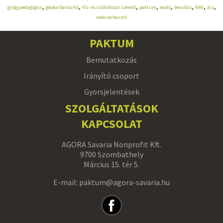
,
,
,
,
,
,
,
,
gyógypedagógus
gépkarbantartó
Víz- és csőhálózat szerelő
paktum
eladó
bevallás
NAV
ács
webszerkesztő
PAKTUM
Bemutatkozás
Irányító csoport
Gyorsjelentések
SZOLGÁLTATÁSOK
KAPCSOLAT
AGORA Savaria Nonprofit Kft.
9700 Szombathely
Március 15. tér 5.
E-mail: paktum@agora-savaria.hu